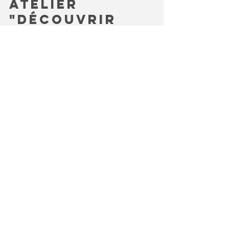
Ariane Lugue
31 août 2021
1 min de lecture
Atelier
"découvrir
l'ennéagramme
avec les
chevaux"
L’ennéagramme est né d’une tradition orale, il
prend vie au niveau de nos expériences, nos
observations, nos ressentis et nous invite au...